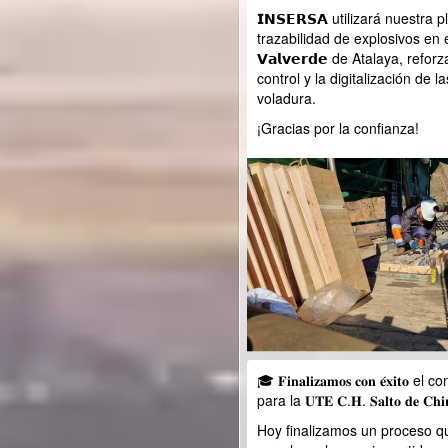
𝗜𝗡𝗦𝗘𝗥𝗦𝗔 utilizará nuestra
trazabilidad de explosivos en e
𝗩𝗮𝗹𝘃𝗲𝗿𝗱𝗲 de Atalaya, refo
control y la digitalización de 
voladura.
¡Gracias por la confianza!
🎓 𝐅𝐢𝐧𝐚𝐥𝐢𝐳𝐚𝐦𝐨𝐬 𝐜𝐨𝐧 𝐞́𝐱𝐢𝐭
para la 𝐔𝐓𝐄 𝐂.𝐇. 𝐒𝐚𝐥𝐭𝐨 𝐝𝐞 𝐂𝐡𝐢
Hoy finalizamos un proceso 