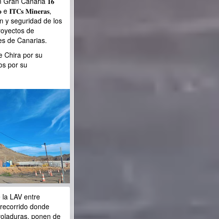
 Gran Canaria 𝟏𝟔
𝐫𝐨 e 𝐈𝐓𝐂𝐬 𝐌𝐢𝐧𝐞𝐫𝐚𝐬,
ón y seguridad de los
royectos de
es de Canarias.
e Chira por su
os por su
 la LAV entre
recorrido donde
voladuras, ponen de