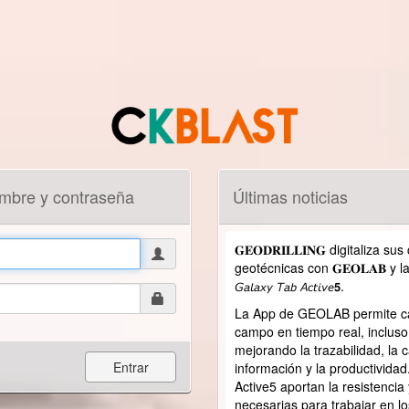
ombre y contraseña
Últimas noticias
𝐆𝐄𝐎𝐃𝐑𝐈𝐋𝐋𝐈𝐍𝐆 digitaliza 
geotécnicas con 𝐆𝐄𝐎𝐋𝐀𝐁 y las t
𝘎𝘢𝘭𝘢𝘹𝘺 𝘛𝘢𝘣 𝘈𝘤𝘵𝘪𝘷𝘦𝟱.
La App de GEOLAB permite ca
campo en tiempo real, incluso
mejorando la trazabilidad, la c
Entrar
información y la productivida
Active5 aportan la resistencia 
necesarias para trabajar en l