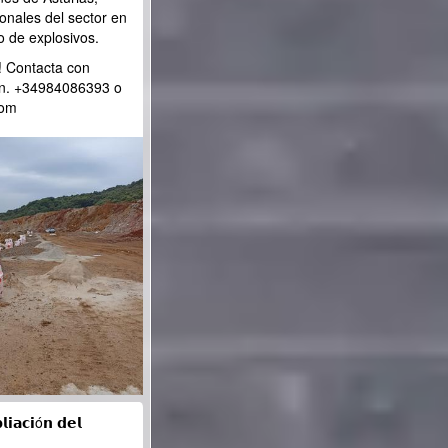
onales del sector en
o de explosivos.
s! Contacta con
ón. +34984086393 o
com
𝗶𝗮𝗰𝗶ó𝗻 𝗱𝗲𝗹