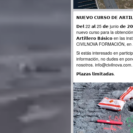
𝗡𝗨𝗘𝗩𝗢 𝗖𝗨𝗥𝗦𝗢 𝗗𝗘 𝗔𝗥𝗧𝗜𝗟
𝗗𝗲𝗹 22 𝗮𝗹 25 𝗱𝗲 junio 𝗱𝗲 
nuevo curso para la obtención del
𝗔𝗿𝘁𝗶𝗹𝗹𝗲𝗿𝗼 𝗕𝗮́𝘀𝗶𝗰𝗼 en las
CIVILNOVA FORMACIÓN, en A
Si estás interesado en partic
información, no dudes en pon
nosotros. info@civilnova.com
𝗣𝗹𝗮𝘇𝗮𝘀 𝗹𝗶𝗺𝗶𝘁𝗮𝗱𝗮𝘀.