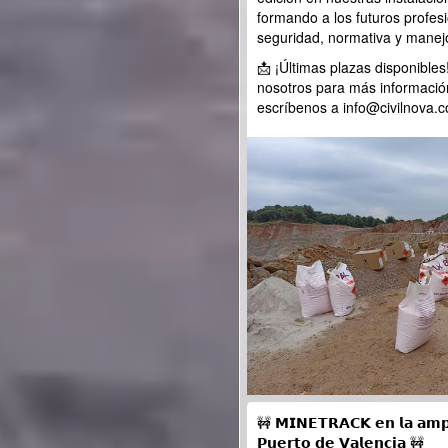
formando a los futuros profesi
seguridad, normativa y manej
📩 ¡Últimas plazas disponible
nosotros para más informaci
escríbenos a info@civilnova.
🚧 𝗠𝗜𝗡𝗘𝗧𝗥𝗔𝗖𝗞 𝗲𝗻 𝗹𝗮 𝗮𝗺𝗽𝗹
𝗣𝘂𝗲𝗿𝘁𝗼 𝗱𝗲 𝗩𝗮𝗹𝗲𝗻𝗰𝗶𝗮 🚧