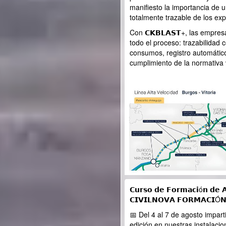
manifiesto la importancia de 
totalmente trazable de los exp
Con 𝗖𝗞𝗕𝗟𝗔𝗦𝗧+, las empres
todo el proceso: trazabilidad 
consumos, registro automátic
cumplimiento de la normativa 
𝗖𝘂𝗿𝘀𝗼 𝗱𝗲 𝗙𝗼𝗿𝗺𝗮𝗰𝗶ó𝗻 𝗱𝗲 𝗔
𝗖𝗜𝗩𝗜𝗟𝗡𝗢𝗩𝗔 𝗙𝗢𝗥𝗠𝗔𝗖𝗜Ó𝗡
📅 Del 4 al 7 de agosto impa
edición en nuestras instalacio