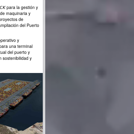
𝘊𝘒 para la gestión y
 de maquinaria y
proyectos de
ampliación del Puerto
operativo y
para una terminal
ual del puerto y
 sostenibilidad y