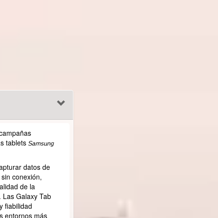
sus campañas
ablets 𝘚𝘢𝘮𝘴𝘶𝘯𝘨
pturar datos de
 sin conexión,
alidad de la
d. Las Galaxy Tab
y fiabilidad
os entornos más