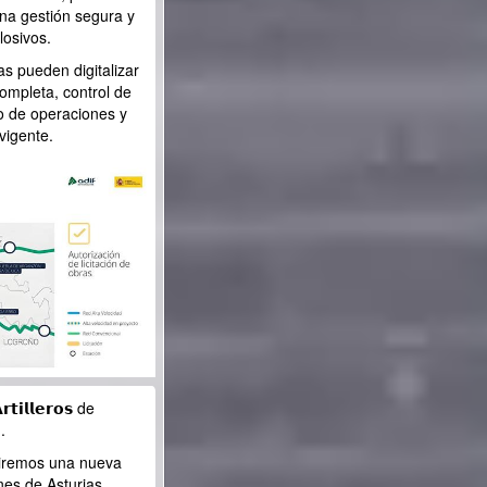
una gestión segura y
losivos.
as pueden digitalizar
completa, control de
o de operaciones y
vigente.
𝘁𝗶𝗹𝗹𝗲𝗿𝗼𝘀 de
.
rtiremos una nueva
nes de Asturias,