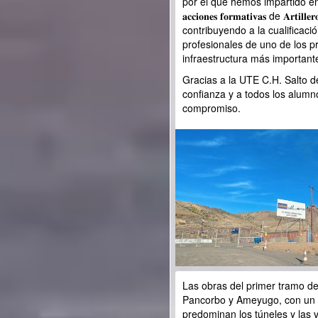
por el que hemos impartido en
𝐚𝐜𝐜𝐢𝐨𝐧𝐞𝐬 𝐟𝐨𝐫𝐦𝐚𝐭𝐢𝐯𝐚𝐬 de 𝐀𝐫𝐭𝐢𝐥𝐥𝐞
contribuyendo a la cualificaci
profesionales de uno de los p
infraestructura más important
Gracias a la UTE C.H. Salto d
confianza y a todos los alumn
compromiso.
Las obras del primer tramo de
Pancorbo y Ameyugo, con un 
predominan los túneles y las 