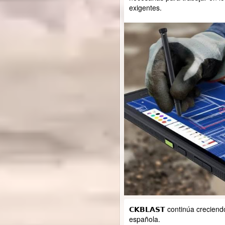
exigentes.
𝗖𝗞𝗕𝗟𝗔𝗦𝗧 continúa crecien
española.