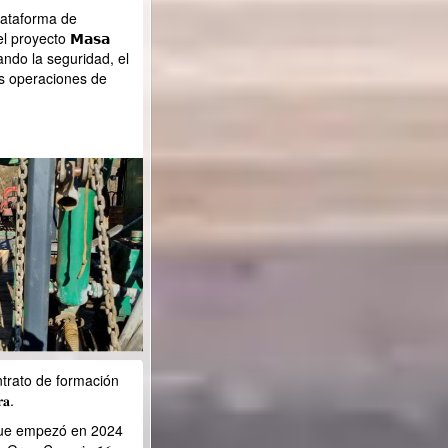
 plataforma de
l proyecto 𝗠𝗮𝘀𝗮
rzando la seguridad, el
las operaciones de
𝐨 el contrato de formación
𝐚.
que empezó en 2024