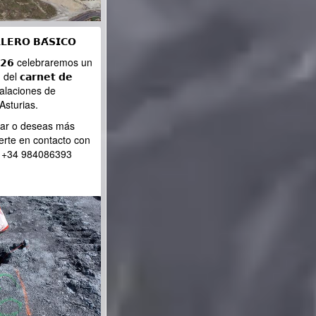
𝗟𝗘𝗥𝗢 𝗕𝗔́𝗦𝗜𝗖𝗢
𝟮𝟬𝟮𝟲 celebraremos un
 𝗰𝗮𝗿𝗻𝗲𝘁 𝗱𝗲
 instalaciones de
sturias.
ipar o deseas más
erte en contacto con
. +34 984086393